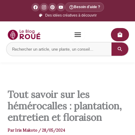
Aller
Besoin d'aide ?
Pépinière Bretonne
au
Des conseils d'experts depuis 1973
contenu
Des idées créatives à découvrir
Tout savoir sur les
hémérocalles : plantation,
entretien et floraison
Par
Iris Makoto
/
28/05/2024